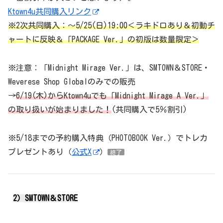
Ktown4u共同購入リンク
※2次共同購入：～5/25(日)19:00＜ラキドロあり＆初動チ
ャートに反映＆
「PACKAGE Ver.」の初版は数量限定
＞
※注意：「Midnight Mirage Ver.」は、SMTOWN＆STORE・
Weverese Shop Globalのみでの販売
→
6/19(木)からKtown4uでも「Midnight Mirage A Ver.」
の取り扱いが始まりました！
(共同購入で5％割引)
※5/18までの予約購入特典（PHOTOBOOK Ver.）でトレカ
プレゼントあり（
公式X
）
終了
2）SMTOWN＆STORE