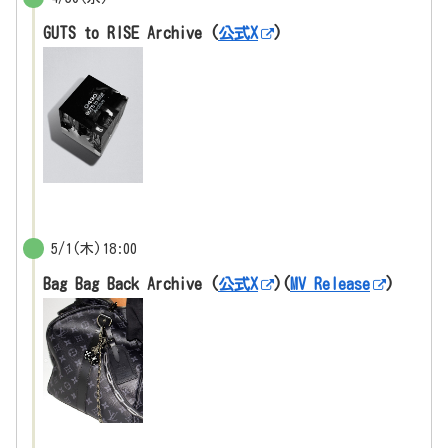
GUTS to RISE Archive (
公式X
)
5/1(木)18:00
Bag Bag Back Archive (
公式X
)(
MV Release
)