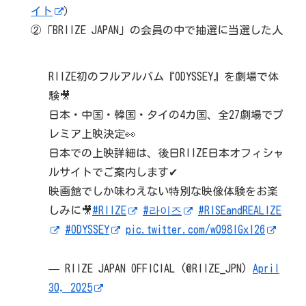
イト
）
②「BRIIZE JAPAN」の会員の中で抽選に当選した人
RIIZE初のフルアルバム『ODYSSEY』を劇場で体
験🎥
日本・中国・韓国・タイの4カ国、全27劇場でプ
レミア上映決定👀
日本での上映詳細は、後日RIIZE日本オフィシャ
ルサイトでご案内します✔
映画館でしか味わえない特別な映像体験をお楽
しみに🎥
#RIIZE
#라이즈
#RISEandREALIZE
#ODYSSEY
pic.twitter.com/w098IGxl26
— RIIZE JAPAN OFFICIAL (@RIIZE_JPN)
April
30, 2025