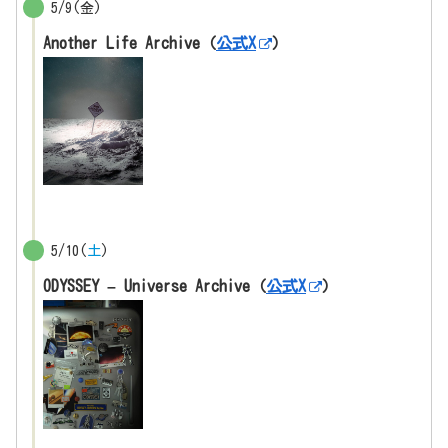
5/9(金)
Another Life Archive（
公式X
）
5/10(
土
)
ODYSSEY – Universe Archive（
公式X
）