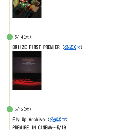
5/14(水)
BRIIZE FIRST PREMIER（
公式X
）
5/15(木)
Fly Up Archive（
公式X
）
PREMIRE IN CINEMA〜5/18