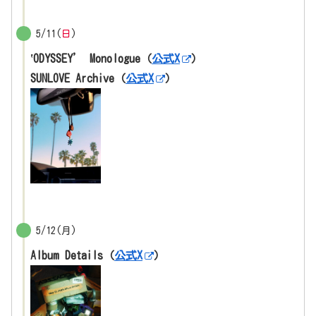
5/11(
日
)
‛ODYSSEY’ Monologue（
公式X
）
SUNLOVE Archive（
公式X
）
5/12(月)
Album Details（
公式X
）