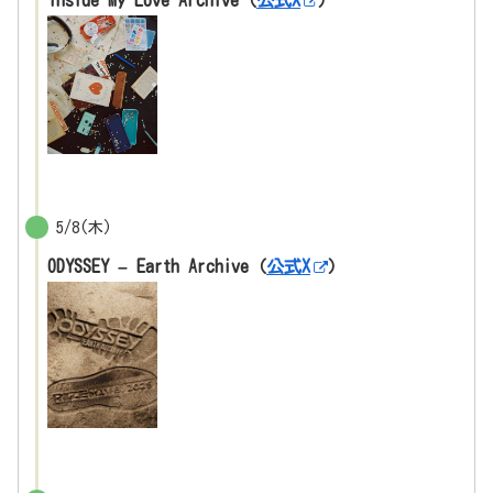
Inside My Love Archive（
公式X
）
5/8(木)
ODYSSEY – Earth Archive（
公式X
）