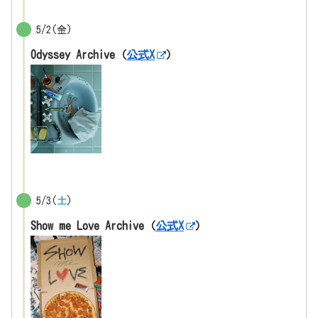
5/2(金)
Odyssey Archive（
公式X
）
5/3(
土
)
Show me Love Archive（
公式X
）