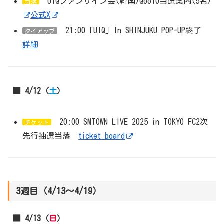
UIQファンサイン会(韓国)Qoo10当選案内(5名)
当落
公式X
21:00「UIQ」In SHINJUKU POP-UP終了
タイアップ
詳細
■ 4/12（
土
）
20:00 SMTOWN LIVE 2025 in TOKYO FC2次
チケット
先行抽選当落
ticket board
3週目（4/13～4/19）
■ 4/13（
日
）