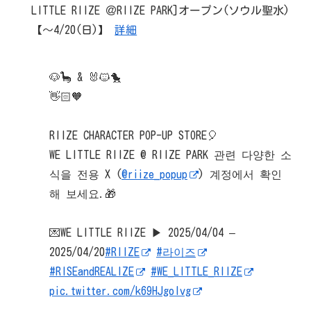
LITTLE RIIZE ＠RIIZE PARK]オープン(ソウル聖水)
【～4/20(日)】
詳細
🐶🦕 & 🐰🐱🐤
👋🏻🧡
RIIZE CHARACTER POP-UP STORE🎈
WE LITTLE RIIZE @ RIIZE PARK 관련 다양한 소
식을 전용 X (
@riize_popup
) 계정에서 확인
해 보세요.🎁
💌WE LITTLE RIIZE ▶ 2025/04/04 –
2025/04/20
#RIIZE
#라이즈
#RISEandREALIZE
#WE_LITTLE_RIIZE
pic.twitter.com/k69HJgolvg