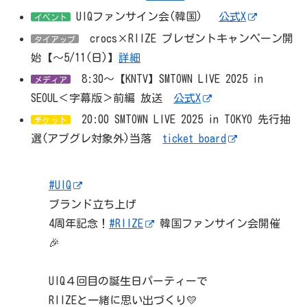
UIQファンサイン会(韓国)
公式X
イベント
crocs×RIIZE プレゼントキャンペーン開
タイアップ
始【～5/11(日)】
詳細
8:30～【KNTV】SMTOWN LIVE 2025 in
メディア
SEOUL＜字幕版＞前編 放送
公式X
20:00 SMTOWN LIVE 2025 in TOKYO 先行抽
チケット
選(アプグレ対象外)当落
ticket board
#UIQ
ブランド立ち上げ
4周年記念！
#RIIZE
韓国ファンサイン会開催
🎉
UIQ４回目の誕生日パーティーで
RIIZEと一緒に思い出づくり💛