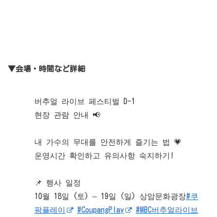
▼会場・時間など詳細
버추얼 라이브 페스티벌 D-1
현장 관람 안내 📢
내 가수의 무대를 안전하게 즐기는 법 💗
운영시간 확인하고 유의사항 숙지하기!
📌 행사 일정
10월 18일 (토) – 19일 (일) 상암문화광장
#쿠
팡플레이
#CoupangPlay
#MBC버추얼라이브