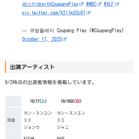
페스티벌withCoupangPlay
#MBC
#VLF
pic.twitter.com/X2lIkU3c91
— 쿠팡플레이 Coupang Play (@CoupangPlay)
October 17, 2025
出演アーティスト
9/2時点の出演者情報を掲載しています。
10/17(
土
)
10/18日(
日
)
カン・スンユン
カン・スンユン
司会
ミミ
ミミ
ジョンウ
ジャニ
&TEAM
AHOF