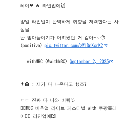
레이❤ 🔥 라인업에🙌
양일 라인업이 완벽하게 취향을 저격한다는 사
실을
난 받아들이기가 어려웠던 거 같아….🥹
(positive)
pic.twitter.com/zWIDnXxrK2
— withMBC (@withMBC)
September 2, 2025
👨‍🏫 : 제가 다 나온다고 했죠?
ㄷㄷ 진짜 다 나와 버림💦
❤‍🔥MBC 버추얼 라이브 페스티벌 with 쿠팡플레
이❤‍🔥 라인업에🙌