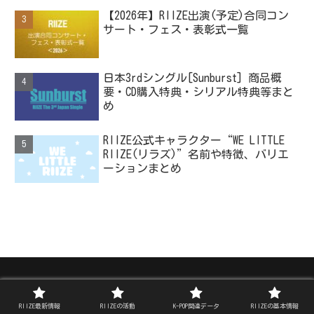
【2026年】RIIZE出演(予定)合同コン
サート・フェス・表彰式一覧
日本3rdシングル[Sunburst] 商品概
要・CD購入特典・シリアル特典等まと
め
RIIZE公式キャラクター“WE LITTLE
RIIZE(リラズ)”名前や特徴、バリエ
ーションまとめ
ライズイズライフ
RIIZE最新情報
RIIZEの活動
K-POP関連データ
RIIZEの基本情報