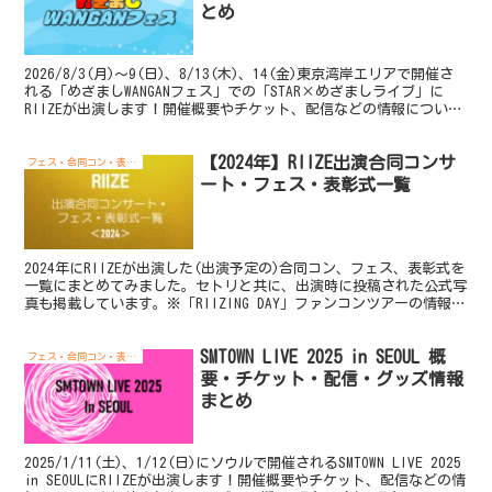
とめ
2026/8/3(月)～9(日)、8/13(木)、14(金)東京湾岸エリアで開催さ
れる「めざましWANGANフェス」での「STAR×めざましライブ」に
RIIZEが出演します！開催概要やチケット、配信などの情報について
まとめます。 ⋰#めざま...
【2024年】RIIZE出演合同コンサ
フェス・合同コン・表彰式
ート・フェス・表彰式一覧
2024年にRIIZEが出演した(出演予定の)合同コン、フェス、表彰式を
一覧にまとめてみました。セトリと共に、出演時に投稿された公式写
真も掲載しています。※「RIIZING DAY」ファンコンツアーの情報は
こちら※「JAPAN HALL T...
SMTOWN LIVE 2025 in SEOUL 概
フェス・合同コン・表彰式
要・チケット・配信・グッズ情報
まとめ
2025/1/11(土)、1/12(日)にソウルで開催されるSMTOWN LIVE 2025
in SEOULにRIIZEが出演します！開催概要やチケット、配信などの情