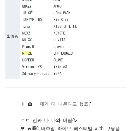
BRAZY
APOKI
IRISÉ
JOHN PARK
ISEGYE IDOL
KiiiKiii
izna
KISS OF LIFE
NEXZ
KOYOTE
出演者
NMIXX
LUVITA
Plan.B
nævis
RIIZE
OFF EQUALS
USPEER
PLAVE
Virtual YB
tripleS
Xdinary Heroes
YENA
👨 🏫 : 제가 다 나온다고 했죠?
ㄷㄷ 진짜 다 나와 버림💦
❤ 🔥MBC 버추얼 라이브 페스티벌 with 쿠팡플