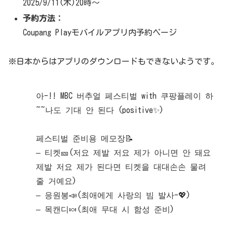
2025/9/11(木)20時～
予約方法：
Coupang Playモバイルアプリ内予約ページ
※日本からはアプリのダウンロードもできないようです。
아-!! MBC 버추얼 페스티벌 with 쿠팡플레이 하
~~나도 기대 안 된다 (positive✨)
페스티벌 준비용 메모장📝
– 티켓🎫(저요 제발 저요 제가 아니면 안 돼요
제발 저요 제가 된다면 티켓을 대대손손 물려
줄 거예요)
– 응원봉📣(최애에게 사랑의 빔 발사-💖)
– 목캔디🍬(최애 무대 시 함성 준비)