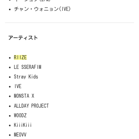
チャン・ウォニョン(IVE)
アーティスト
RIIZE
LE SSERAFIM
Stray Kids
IVE
MONSTA X
ALLDAY PROJECT
WOODZ
KiiiKiii
MEOVV