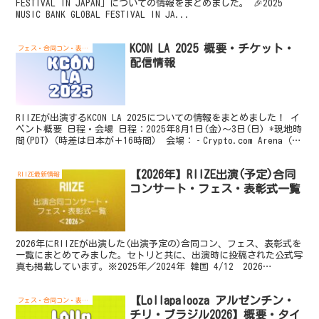
FESTIVAL IN JAPAN」についての情報をまとめました。 🎉2025
MUSIC BANK GLOBAL FESTIVAL IN JA...
KCON LA 2025 概要・チケット・
フェス・合同コン・表彰式
配信情報
RIIZEが出演するKCON LA 2025についての情報をまとめました！ イ
ベント概要 日程・会場 日程：2025年8月1日(金)～3日(日) *現地時
間(PDT)（時差は日本が＋16時間） 会場：‐Crypto.com Arena（～
2...
【2026年】RIIZE出演(予定)合同
RIIZE最新情報
コンサート・フェス・表彰式一覧
2026年にRIIZEが出演した(出演予定の)合同コン、フェス、表彰式を
一覧にまとめてみました。セトリと共に、出演時に投稿された公式写
真も掲載しています。※2025年／2024年 韓国 4/12 2026
LOVESOME 日時：2026/...
【Lollapalooza アルゼンチン・
フェス・合同コン・表彰式
チリ・ブラジル2026】概要・タイ