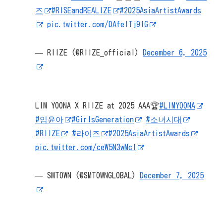
즈
#RISEandREALIZE
#2025AsiaArtistAwards
pic.twitter.com/DAfelTj9lG
— RIIZE (@RIIZE_official)
December 6, 2025
LIM YOONA X RIIZE at 2025 AAA🏆
#LIMYOONA
#임윤아
#GirlsGeneration
#소녀시대
#RIIZE
#라이즈
#2025AsiaArtistAwards
pic.twitter.com/ceW5N3wMcI
— SMTOWN (@SMTOWNGLOBAL)
December 7, 2025