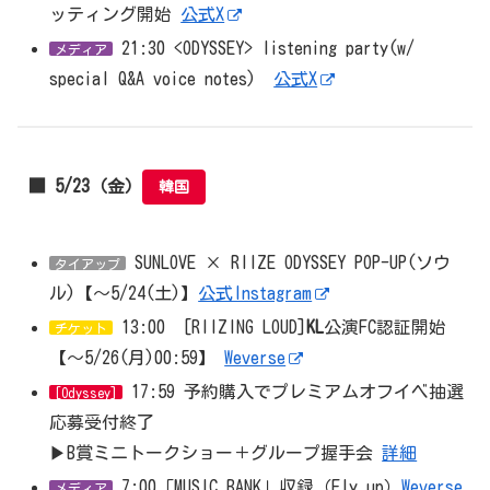
ッティング開始
公式X
21:30 <ODYSSEY> listening party(w/
メディア
special Q&A voice notes)
公式X
■ 5/23（金）
韓国
SUNLOVE × RIIZE ODYSSEY POP-UP(ソウ
タイアップ
ル)【～5/24(土)】
公式Instagram
13:00 [RIIZING LOUD]
KL
公演FC認証開始
チケット
【〜5/26(月)00:59】
Weverse
17:59 予約購入でプレミアムオフイベ抽選
[Odyssey]
応募受付終了
▶︎B賞ミニトークショー＋グループ握手会
詳細
7:00「MUSIC BANK」収録（Fly up）
Weverse
メディア