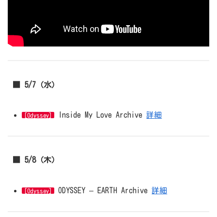
■ 5/7（水）
Inside My Love Archive
詳細
[Odyssey]
■ 5/8（木）
ODYSSEY – EARTH Archive
詳細
[Odyssey]