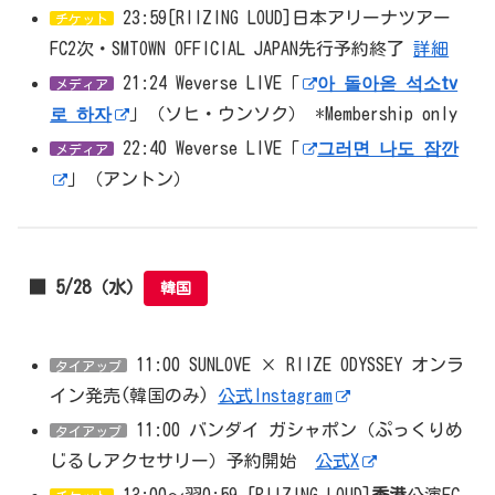
23:59[RIIZING LOUD]日本アリーナツアー
チケット
FC2次・SMTOWN OFFICIAL JAPAN先行予約終了
詳細
21:24 Weverse LIVE「
아 돌아옫 석소tv
メディア
로 하자
」（ソヒ・ウンソク） *Membership only
22:40 Weverse LIVE「
그러면 나도 잠깐
メディア
」（アントン）
■ 5/28（水）
韓国
11:00 SUNLOVE × RIIZE ODYSSEY オンラ
タイアップ
イン発売(韓国のみ)
公式Instagram
11:00 バンダイ ガシャポン（ぷっくりめ
タイアップ
じるしアクセサリー）予約開始
公式X