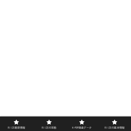
RIIZE最新情報
RIIZEの活動
K-POP関連データ
RIIZEの基本情報