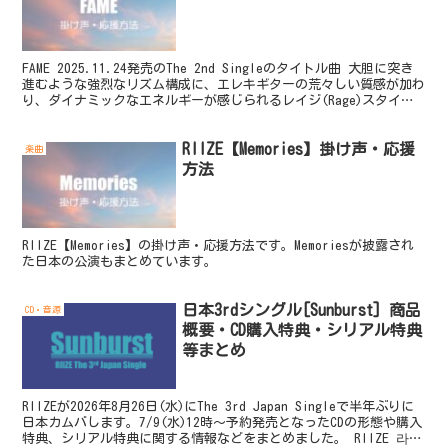
FAME 2025.11.24発売のThe 2nd Singleのタイトル曲 大胆に突き
進むような強烈なリズム構成に、エレキギターの荒々しい質感が加わ
り、ダイナミックなエネルギーが感じられるレイジ(Rage)スタイル
のヒップホップジャンル ...
RIIZE【Memories】掛け声・応援
楽曲
方法
RIIZE【Memories】の掛け声・応援方法です。Memoriesが披露され
た日本の公演もまとめています。
日本3rdシングル[Sunburst] 商品
CD・音源
概要・CD購入特典・シリアル特典
等まとめ
RIIZEが2026年8月26日(水)にThe 3rd Japan Singleで半年ぶりに
日本カムバします。7/9(水)12時～予約発売となったCDの形態や購入
特典、シリアル特典に関する情報などをまとめました。 RIIZE 라이