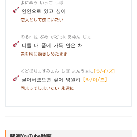
よにぬろ いっご しぽ
연인으로 있고 싶어
恋人として
傍にいたい
のるr ね ぷめ がどぅk あぬん じぇ
너를 내 품에 가득 안은 채
君を胸に抱きしめたまま
くどぼりょすみょん しぽ よんうぉに
[ラ/イ/ズ]
굳어버렸으면 싶어 영원히
[라/이/즈]
固まってしまいたい 永遠に
関連YouTube動画