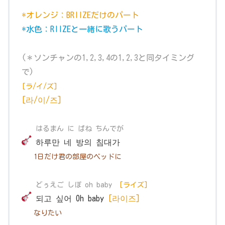
*オレンジ：BRIIZEだけのパート
*水色：RIIZEと一緒に歌うパート
(＊ソンチャンの1,2,3,4の1,2,3と同タイミング
で)
[
ラ/イ/ズ]
[라/이/즈]
はるまん に ばね ちんでが
하루만 네 방의 침대가
1日だけ君の部屋のベッドに
どぅえご しぽ
oh baby
[ライズ]
되고 싶어 Oh baby
[라이즈]
なりたい