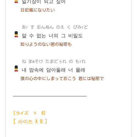
일기장이 되고 싶어
日記帳になりたい
あr す おんぬん のえ く ぴみrど
알 수 없는 너의 그 비밀도
知りようのない君の秘密も
ね まmそけ たまどぅれ の もrれ
내 맘속에 담아둘래 너 몰래
僕の心の中にしまっておこう 君には秘密で
———————————————
[ライズ × 8]
[ 라이즈 X 8 ]