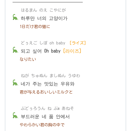
———————————————
はるまん のえ こやにが
하루만 너의 고양이가
1日だけ君の猫に
どぅえご しぽ
oh baby
[ライズ]
되고 싶어 Oh baby
[라이즈]
なりたい
ねが ちゅぬん ましぬん うゆわ
네가 주는 맛있는 우유와
君が与えるおいしいミルクと
ぶどぅろうん ね ぶm あねそ
부드러운 네 품 안에서
やわらかい君の胸の中で