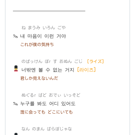
———————————————
ね まうみ いろん ごや
🦦 내 마음이 이런 거야
これが僕の気持ち
のぱっけん ぼr す おぬん ごじ
[ライズ]
너밖엔 볼 수 없는 거지
[라이즈]
君しか見えないんだ
ぬぐるr ばど おでぃ いっそど
🦦 누구를 봐도 어디 있어도
誰に会っても どこにいても
なん のまん ばらぼじゃな