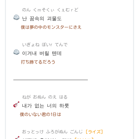
のん くｍそくぃ くぇむｒど
난 꿈속의 괴물도
僕は夢の中のモンスターにさえ
いぎょね ぼいr てんで
이겨내 버릴 텐데
打ち勝てるだろう
———————————————
ねが おぬん のえ はる
내가 없는 너의 하룻
僕のいない君の1日は
おっとっけ ふろがぬん ごんじ
[ライズ]