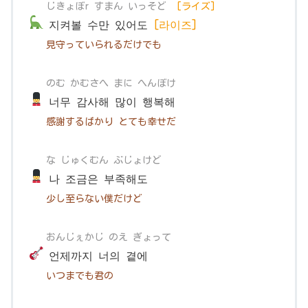
じきょぼr すまん いっそど
[ライズ]
지켜볼 수만 있어도
[라이즈]
見守っていられるだけでも
のむ かむさへ まに へんぼけ
너무 감사해 많이 행복해
感謝するばかり とても幸せだ
な じゅくむん ぶじょけど
나 조금은 부족해도
少し至らない僕だけど
おんじぇかじ のえ ぎょって
언제까지 너의 곁에
いつまでも君の