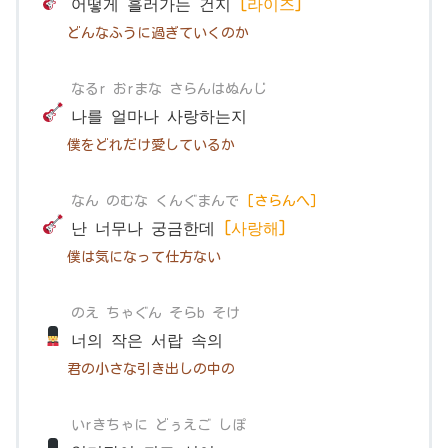
어떻게 흘러가는 건지
[라이즈]
どんなふうに過ぎていくのか
なるr おrまな さらんはぬんじ
나를 얼마나 사랑하는지
僕をどれだけ愛しているか
なん のむな くんぐまんで
[
さらんへ]
난 너무나 궁금한데
[사랑해]
僕は気になって仕方ない
のえ ちゃぐん そらb そけ
너의 작은 서랍 속의
君の小さな引き出しの中の
いrきちゃに どぅえご しぽ