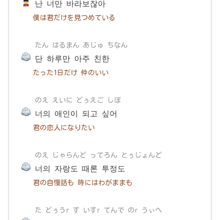
난 너만 바라보잖아
僕は君だけを見つめている
たん はるまん あじゅ ちなん
단 하루만 아주 친한
たった1日だけ 仲のいい
のえ えいに どぅえご しぽ
너의 애인이 되고 싶어
君の恋人になりたい
のえ じゃらんど ってろん とぅじょんど
너의 자랑도 때론 투정도
君の自慢話も 時にはわがままも
た どぅうr す いすr てんで のr うぃへ