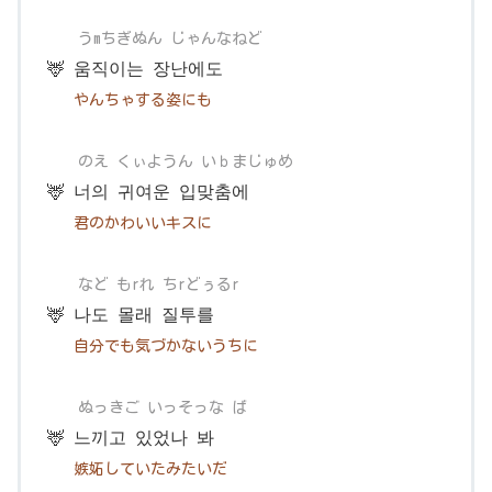
うmちぎぬん じゃんなねど
🦌 움직이는 장난에도
やんちゃする姿にも
のえ くぃようん いｂまじゅめ
🦌 너의 귀여운 입맞춤에
君のかわいいキスに
など もrれ ちrどぅるr
🦌 나도 몰래 질투를
自分でも気づかないうちに
ぬっきご いっそっな ば
🦌 느끼고 있었나 봐
嫉妬していたみたいだ