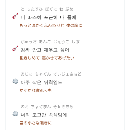
と ったすひ ぽぐに ね ぷめ
더 따스히 포근히 내 품에
もっと温かくふんわりと 僕の胸に
がｍっさ あんご じぇうご しぽ
감싸 안고 재우고 싶어
抱きしめて 寝かせてあげたい
あじゅ ちゃぐん でぃじょきｍど
아주 작은 뒤척임도
かすかな寝返りも
のえ ちょぐまん そｋさきめ
너의 조그만 속삭임에
君の小さな囁きに