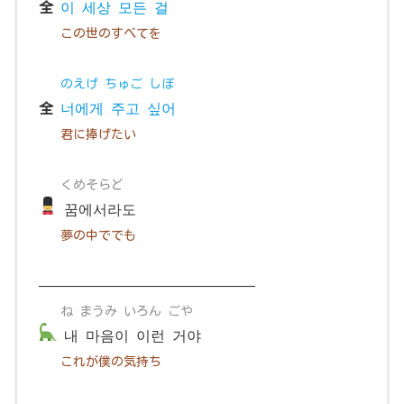
全
이 세상 모든 걸
この世のすべてを
のえげ ちゅご しぽ
全
너에게 주고 싶어
君に捧げたい
くめそらど
꿈에서라도
夢の中ででも
———————————————
ね まうみ いろん ごや
내 마음이 이런 거야
これが僕の気持ち