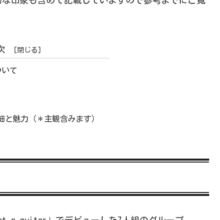
次
ついて
細と魅力（＊主観含みます）