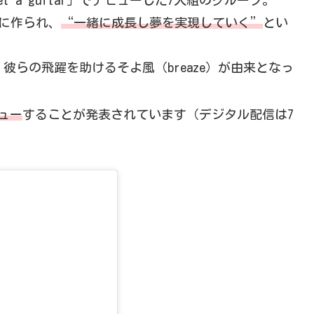
et a guitar」でデビューした7人組のグループ。
もとに作られ、
“一緒に成長し夢を実現していく”
とい
。彼らの飛躍を助けるそよ風（breaze）が由来となっ
ビュー
することが発表されています（デジタル配信は7