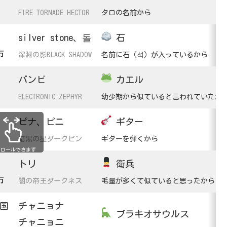
FIRE TORNADE HECTOR
タロの名前から
silver stone、돌
石
市
深淵の影BLACK SHADOW
名前に石
（석）
が入っているから
バンビ
カエル
ELECTRONIC ZEPHYR
幼少期から似ていると言われていたか
ピナ、ピニ
ギター
暗黒の星ダークビン
ギターを弾くから
クロールできます
トリ
衛兵
市
闇の帝王ダークネス
毛量が多くて似ていると思ったから
国
チャニョナ
ブラキオサウルス
チャニョニ