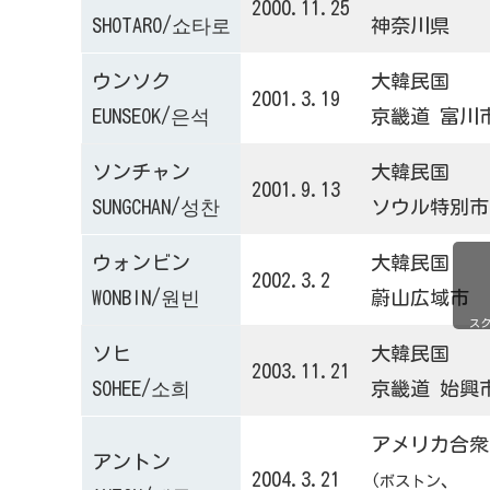
2000.11.25
SHOTARO/쇼타로
神奈川県
ウンソク
大韓民国
2001.3.19
EUNSEOK/은석
京畿道 富川
ソンチャン
大韓民国
2001.9.13
SUNGCHAN/성찬
ソウル特別市
ウォンビン
大韓民国
2002.3.2
WONBIN/원빈
蔚山広域市
ス
ソヒ
大韓民国
2003.11.21
SOHEE/소희
京畿道 始興
アメリカ合衆
アントン
2004.3.21
、
(ボストン