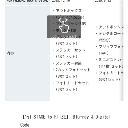
*
UNIVERSAL MUSIC STORE
2025.10.10
2025.9.12
・アウトボックス
・4ディスク(520分)
・フォトブック(64P)
・アウトボックス
・ポスター1部
・デジタルコード
スクロールできます
・チケットセット
(520分)
(3枚1セット)
・フリップフォト
・ステッカーセット
内容
(144P)
(2枚1セット)
・ミニポストカー
・ステッカー封筒
(114枚1セット)
・2カットフォトセット
・フォトカードセ
(8枚1セット)
(6枚1セット)
・フォトカードセット
(6枚1セット)
【1st STAGE to RIIZE】 Blu-ray & Digital
Code