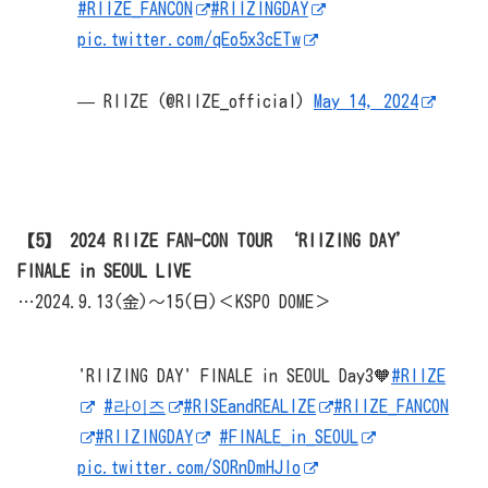
#RIIZE_FANCON
#RIIZINGDAY
pic.twitter.com/qEo5x3cETw
— RIIZE (@RIIZE_official)
May 14, 2024
【5】 2024 RIIZE FAN-CON TOUR ‘RIIZING DAY’
FINALE in SEOUL LIVE
…2024.9.13(金)～15(日)＜KSPO DOME＞
'RIIZING DAY' FINALE in SEOUL Day3🧡
#RIIZE
#라이즈
#RISEandREALIZE
#RIIZE_FANCON
#RIIZINGDAY
#FINALE_in_SEOUL
pic.twitter.com/S0RnDmHJlo