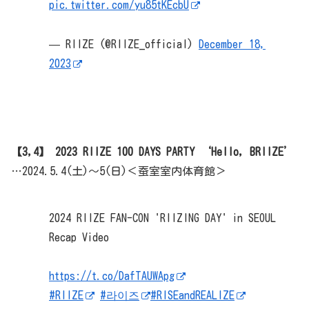
pic.twitter.com/yu85tKEcbU
— RIIZE (@RIIZE_official)
December 18,
2023
【3,4】 2023 RIIZE 100 DAYS PARTY ‘Hello, BRIIZE’
…2024.5.4(土)～5(日)＜蚕室室内体育館＞
2024 RIIZE FAN-CON 'RIIZING DAY' in SEOUL
Recap Video
https://t.co/DafTAUWApg
#RIIZE
#라이즈
#RISEandREALIZE