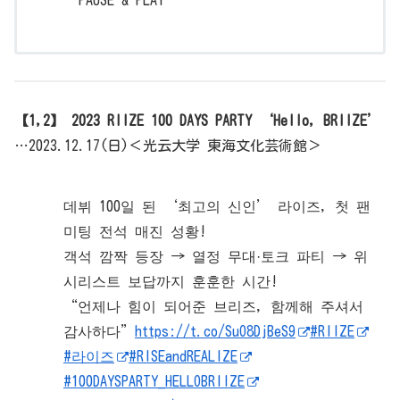
【1,2】 2023 RIIZE 100 DAYS PARTY ‘Hello, BRIIZE’
…2023.12.17(日)＜光云大学 東海文化芸術館＞
데뷔 100일 된 ‘최고의 신인’ 라이즈, 첫 팬
미팅 전석 매진 성황!
객석 깜짝 등장 → 열정 무대·토크 파티 → 위
시리스트 보답까지 훈훈한 시간!
“언제나 힘이 되어준 브리즈, 함께해 주셔서
감사하다”
https://t.co/SuO8DjBeS9
#RIIZE
#라이즈
#RISEandREALIZE
#100DAYSPARTY_HELLOBRIIZE