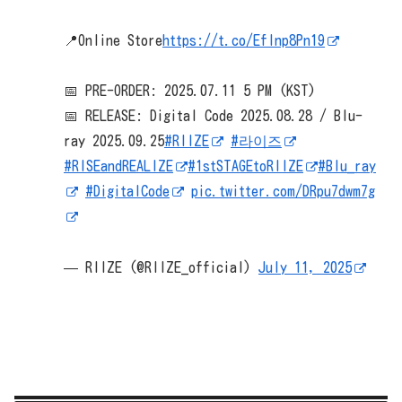
📍Online Store
https://t.co/EfInp8Pn19
📅 PRE-ORDER: 2025.07.11 5 PM (KST)
📅 RELEASE: Digital Code 2025.08.28 / Blu-
ray 2025.09.25
#RIIZE
#라이즈
#RISEandREALIZE
#1stSTAGEtoRIIZE
#Blu_ray
#DigitalCode
pic.twitter.com/DRpu7dwm7g
— RIIZE (@RIIZE_official)
July 11, 2025