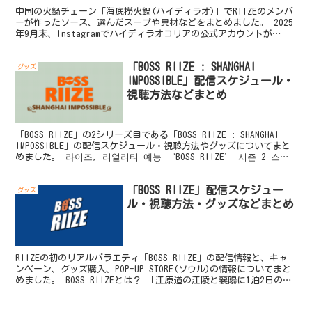
中国の火鍋チェーン「海底撈火鍋(ハイディラオ)」でRIIZEのメンバ
ーが作ったソース、選んだスープや具材などをまとめました。 2025
年9月末、Instagramでハイディラオコリアの公式アカウントが
RIIZEの公式アカウントをフォローした...
「BOSS RIIZE : SHANGHAI
グッズ
IMPOSSIBLE」配信スケジュール・
視聴方法などまとめ
「BOSS RIIZE」の2シリーズ目である「BOSS RIIZE : SHANGHAI
IMPOSSIBLE」の配信スケジュール・視聴方法やグッズについてまと
めました。 라이즈, 리얼리티 예능 ‘BOSS RIIZE’ 시즌 2 스케
일...
「BOSS RIIZE」配信スケジュー
グッズ
ル・視聴方法・グッズなどまとめ
RIIZEの初のリアルバラエティ「BOSS RIIZE」の配信情報と、キャ
ンペーン、グッズ購入、POP-UP STORE(ソウル)の情報についてまと
めました。 BOSS RIIZEとは？ 「江原道の江陵と襄陽に1泊2日の旅
行に出かけたRII...